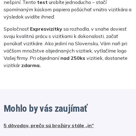
nešpiní. Tento
test
urobíte jednoducho – stačí
spomínaným kúskom papiera pošúchať vnútro vizitkára a
výsledok uvidíte ihneď.
Spoločnosť
Expresvizitky
sa rozhodla, v snahe doviesť
svoju kvalitnú prácu s vizitkami k dokonalosti, začať
ponúkať vizitkáre. Ako jediní na Slovensku, Vám naň pri
väčšom množstve objednaných vizitiek, vytlačíme logo
Vašej firmy. Pri objednaní
nad 250ks
vizitiek, dostanete
vizitkár
zdarma.
Mohlo by vás zaujímať
5 dôvodov, prečo sú brožúry stále „in“