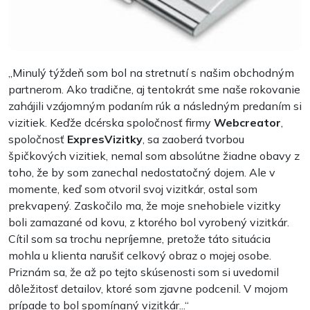
„Minulý týždeň som bol na stretnutí s našim obchodným
partnerom. Ako tradične, aj tentokrát sme naše rokovanie
zahájili vzájomným podaním rúk a následným predaním si
vizitiek. Keďže dcérska spoločnosť firmy
Webcreator
,
spoločnosť
ExpresVizitky
, sa zaoberá tvorbou
špičkových vizitiek, nemal som absolútne žiadne obavy z
toho, že by som zanechal nedostatočný dojem. Ale v
momente, keď som otvoril svoj vizitkár, ostal som
prekvapený. Zaskočilo ma, že moje snehobiele vizitky
boli zamazané od kovu, z ktorého bol vyrobený vizitkár.
Cítil som sa trochu nepríjemne, pretože táto situácia
mohla u klienta narušiť celkový obraz o mojej osobe.
Priznám sa, že až po tejto skúsenosti som si uvedomil
dôležitosť detailov, ktoré som zjavne podcenil. V mojom
prípade to bol spomínaný vizitkár...“