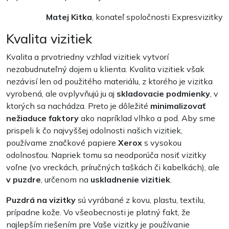
Matej Kitka
, konateľ spoločnosti Expresvizitky
Kvalita vizitiek
Kvalita a prvotriedny vzhľad vizitiek vytvorí
nezabudnuteľný dojem u klienta. Kvalita vizitiek však
nezávisí len od použitého materiálu, z ktorého je vizitka
vyrobená, ale ovplyvňujú ju aj
skladovacie podmienky
, v
ktorých sa nachádza. Preto je dôležité
minimalizovať
nežiaduce faktory
ako napríklad vlhko a pod. Aby sme
prispeli k čo najvyššej odolnosti našich vizitiek,
používame značkové papiere
Xerox
s vysokou
odolnosťou. Napriek tomu sa neodporúča nosiť vizitky
voľne (vo vreckách, príručných taškách či kabelkách), ale
v puzdre
, určenom na
uskladnenie vizitiek
.
Puzdrá na vizitky
sú vyrábané z kovu, plastu, textilu,
prípadne kože. Vo všeobecnosti je platný fakt, že
najlepším riešením pre Vaše vizitky je používanie