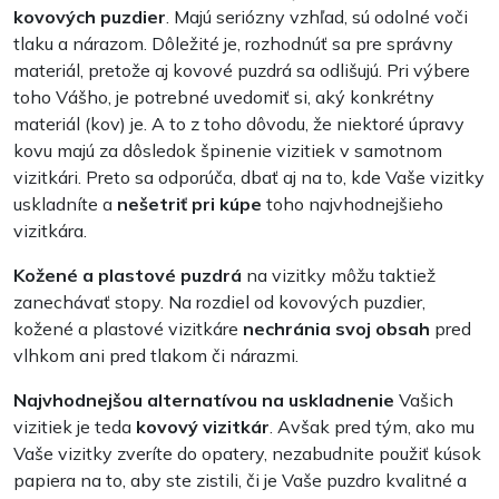
kovových puzdier
. Majú seriózny vzhľad, sú odolné voči
tlaku a nárazom. Dôležité je, rozhodnúť sa pre správny
materiál, pretože aj kovové puzdrá sa odlišujú. Pri výbere
toho Vášho, je potrebné uvedomiť si, aký konkrétny
materiál (kov) je. A to z toho dôvodu, že niektoré úpravy
kovu majú za dôsledok špinenie vizitiek v samotnom
vizitkári. Preto sa odporúča, dbať aj na to, kde Vaše vizitky
uskladníte a
nešetriť pri kúpe
toho najvhodnejšieho
vizitkára.
Kožené a plastové puzdrá
na vizitky môžu taktiež
zanechávať stopy. Na rozdiel od kovových puzdier,
kožené a plastové vizitkáre
nechránia svoj obsah
pred
vlhkom ani pred tlakom či nárazmi.
Najvhodnejšou alternatívou na uskladnenie
Vašich
vizitiek je teda
kovový vizitkár
. Avšak pred tým, ako mu
Vaše vizitky zveríte do opatery, nezabudnite použiť kúsok
papiera na to, aby ste zistili, či je Vaše puzdro kvalitné a