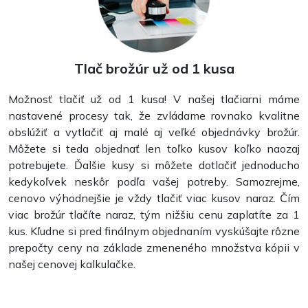
Dokumenty
Tlač brožúr už od 1 kusa
Možnosť tlačiť už od 1 kusa! V našej tlačiarni máme
nastavené procesy tak, že zvládame rovnako kvalitne
obslúžiť a vytlačiť aj malé aj veľké objednávky brožúr.
Môžete si teda objednať len toľko kusov koľko naozaj
potrebujete. Ďalšie kusy si môžete dotlačiť jednoducho
kedykoľvek neskôr podľa vašej potreby. Samozrejme,
cenovo výhodnejšie je vždy tlačiť viac kusov naraz. Čím
viac brožúr tlačíte naraz, tým nižšiu cenu zaplatíte za 1
kus. Kľudne si pred finálnym objednaním vyskúšajte rôzne
Poznámkové bloky
prepočty ceny na základe zmeneného množstva kópii v
našej cenovej kalkulačke.