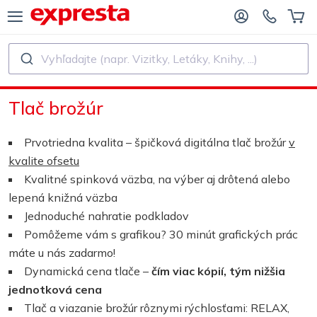
Vyhľadajte (napr. Vizitky, Letáky, Knihy, ...)
VŠETKY PRODUKTY
PRE VYDAVATEĽSTVÁ A AUTOROV
Tlač brožúr
E VYDAVATEĽSTVÁ
Tlač
Prvotriedna kvalita – špičková digitálna tlač brožúr
v
E SAMOVYDAVATEĽOV
Tlač a viazanie
kvalite ofsetu
Kvalitné spinková väzba, na výber aj drôtená alebo
AČ KNÍH
Nálepky a etikety
lepená knižná väzba
Jednoduché nahratie podkladov
Pomôžeme vám s grafikou? 30 minút grafických prác
Kalendáre
máte u nás zadarmo!
Dynamická cena tlače –
čím viac kópií, tým nižšia
Výroba pečiatok
jednotková cena
Tlač a viazanie brožúr rôznymi rýchlosťami: RELAX,