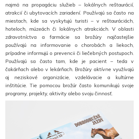
najmä na propagáciu služieb – lokálnych reštaurácií,
atrakcií či ubytovacích zariadení. Používajú sa často na
miestach, kde sa vyskytujú turisti – v reštauráciách,
hoteloch, múzeách či lokálnych atrakciách. V oblasti
zdravotníctva a farmácie sa brožúry najčastejšie
používajú na informovanie o chorobách a liekoch,
prípadne informujú o prevencii či liečebných postupoch.
Používajú sa často tam, kde je pacient – teda v
čakárňach alebo v lekárňach. Brožúry aktívne využívajú
aj neziskové organizácie, vzdelávacie a kultúrne
inštitúcie. Tie pomocou brožúr často komunikujú svoje
programy, projekty, aktivity alebo svoju činnosť.