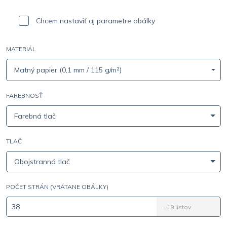
Chcem nastaviť aj parametre obálky
MATERIÁL
Matný papier (0,1 mm / 115 g/m²)
FAREBNOSŤ
Farebná tlač
TLAČ
Obojstranná tlač
POČET STRÁN (VRÁTANE OBÁLKY)
=
19
listov