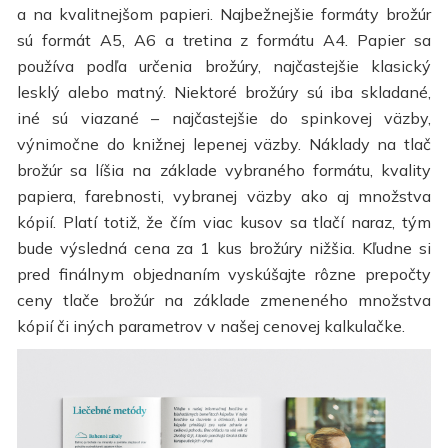
a na kvalitnejšom papieri. Najbežnejšie formáty brožúr
sú formát A5, A6 a tretina z formátu A4. Papier sa
používa podľa určenia brožúry, najčastejšie klasický
lesklý alebo matný. Niektoré brožúry sú iba skladané,
iné sú viazané – najčastejšie do spinkovej väzby,
výnimočne do knižnej lepenej väzby. Náklady na tlač
brožúr sa líšia na základe vybraného formátu, kvality
papiera, farebnosti, vybranej väzby ako aj množstva
kópií. Platí totiž, že čím viac kusov sa tlačí naraz, tým
bude výsledná cena za 1 kus brožúry nižšia. Kľudne si
pred finálnym objednaním vyskúšajte rôzne prepočty
ceny tlače brožúr na základe zmeneného množstva
kópií či iných parametrov v našej cenovej kalkulačke.