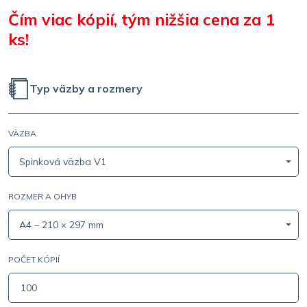
Čím viac kópií, tým nižšia cena za 1
ks!
Typ väzby a rozmery
VÄZBA
Spinková väzba V1
ROZMER A OHYB
A4 – 210 × 297 mm
POČET KÓPIÍ