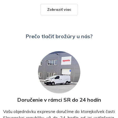
Zobraziť viac
Prečo tlačiť brožúry u nás?
Skladané letáky
Doručenie v rámci SR do 24 hodín
Vašu objednávku expresne doručíme do ktorejkoľvek časti
Slovenskej republiky už do 24 hodín od jej vytlačenia.