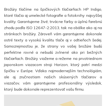
Brožúry tlačíme na špičkových tlačiarňach HP Indigo,
ktoré tlačia aj umelecké fotografie a fotoknihy najvyššej
kvality. Garantujeme živé, trvácne farby a úplnú farebnú
zhodu podľa ISO 12647-2:2013, tak na obálke ako aj na
stránkach brožúry. Zároveň vám garantujeme dokonale
ostré texty a vysokú kvalitu tlače aj v odtieňoch šedej.
Samozrejmosťou je, že strany vo vašej brožúre budú
perfektne rovné a nebudú zvlnené ako pri bežných
tlačiarňach. Brožúry viažeme a režeme na prvotriednom
japonskom viazacom stroji Horizon, ktorý patrí medzi
špičku v Európe. Vďaka najmodernejším technológiám,
ale aj zručnostiam našich skúsených tlačiarov a
viazačov, vám garantujeme profesionálny výsledok,
ktorý bude dokonale reprezentovať vašu firmu.