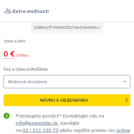
Extra možnosti
ZOBRAZIŤ POKROČILÉ NASTAVENIA
CENA S DPH
0
€
(
0
€/ks)
ČAS A CENA DORUČENIA
Možnosti doručenia
NÁVRH A OBJEDNÁVKA
Potrebujete pomôcť? Kontaktujte nás na
info@exprestlac.sk
, zavolajte
na
02 / 321 130 70
alebo napíšte priamo cez
online