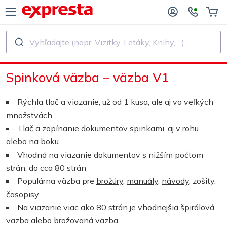
Vyhľadajte (napr. Vizitky, Letáky, Knihy, ...)
VŠETKY PRODUKTY
PRE VYDAVATEĽSTVÁ A AUTOROV
Spinková väzba – väzba V1
E VYDAVATEĽSTVÁ
Tlač
Rýchla tlač a viazanie, už od 1 kusa, ale aj vo veľkých
E SAMOVYDAVATEĽOV
Tlač a viazanie
množstvách
Tlač a zopínanie dokumentov spinkami, aj v rohu
AČ KNÍH
Nálepky a etikety
alebo na boku
Vhodná na viazanie dokumentov s nižším počtom
strán, do cca 80 strán
Kalendáre
Populárna väzba pre
brožúry
,
manuály
,
návody
, zošity,
časopisy
...
Výroba pečiatok
Na viazanie viac ako 80 strán je vhodnejšia
špirálová
väzba
alebo
brožovaná väzba