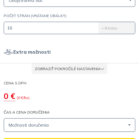
Obojstranná tlač
POČET STRÁN (VRÁTANE OBÁLKY)
=
8
listov
Extra možnosti
ZOBRAZIŤ POKROČILÉ NASTAVENIA
CENA S DPH
0
€
(
0
€/ks)
ČAS A CENA DORUČENIA
Možnosti doručenia