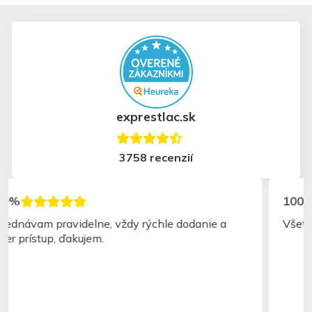
exprestlac.sk
3758 recenzií
100%
Všetko super a rýchlo