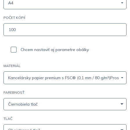
A4
POČET KÓPIÍ
Chcem nastaviť aj parametre obálky
MATERIÁL
Kancelársky papier premium s FSC® (0,1 mm / 80 g/m²)Prosím, zvo
FAREBNOSŤ
Čiernobiela tlač
TLAČ