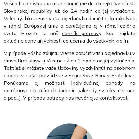
Vašu objednávku expresne doručíme do ktorejkoľvek časti
Slovenskej republiky už do 24 hodín od jej vytlačenia.
Veľmi rýchlo vieme vašu objednávku doručiť aj kamkoľvek
v rámci Európskej únie a doručujeme aj v rámci celého
sveta. Prezrite si náš
cenník prepravy
, kde nájdete
aktuálne ceny aj rýchlosti doručenia do všetkých krajín.
V prípade vášho záujmu vieme doručiť vašu objednávku v
rámci Bratislavy a Viedne už do 3 hodín od jej vytlačenia.
Hrebeňová väzba plastová
Taktiež si môžete vaše tlačoviny vyzdvihnúť na
osobnom
odbere
v našej prevádzke v Squarebizz Bory v Bratislave.
Ponúkame aj možnosť individuálnej dohody na
extrémnych termínoch dodania (víkendy, sviatky, cez noc
a pod...). V prípade potreby nás neváhajte
kontaktovať
.