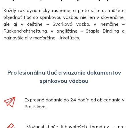
Každý rok dynamicky rastieme, a preto si teraz môžete
objednať tlač so spinkovou väzbou nie len v slovenčine,
ale aj v češtine –
Svorková vazba
, v nemčine –
Rückendrahtheftung
, v angličtine –
Staple Binding
a
najnovšie aj v maďarčine –
Irkafűzés
.
Profesionálna tlač a viazanie dokumentov
spinkovou väzbou
Expresné dodanie do 24 hodín od objednania v
Bratislave.
Možnosť tlače ľubovoľných formátov – pre