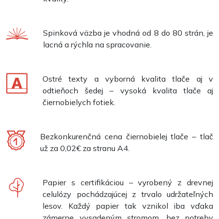
Spinková väzba je vhodná od 8 do 80 strán, je
lacná a rýchla na spracovanie.
Ostré texty a vyborná kvalita tlače aj v
odtieňoch šedej – vysoká kvalita tlače aj
čiernobielych fotiek.
Bezkonkurenčná cena čiernobielej tlače – tlač
už za 0,02€ za stranu A4.
Papier s certifikáciou – vyrobený z drevnej
celulózy pochádzajúcej z trvalo udržateľných
lesov. Každý papier tak vznikol iba vďaka
zámerne vysadeným stromom, bez potreby