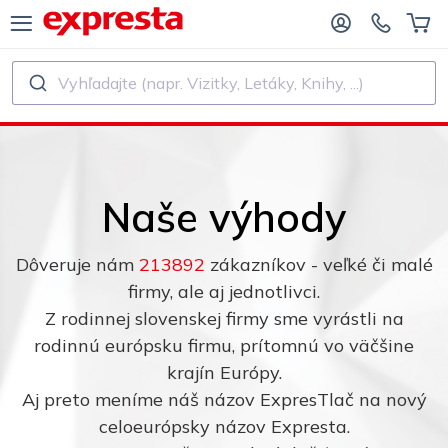
Vyhľadajte (napr. Vizitky, Letáky, Knihy, ...)
VŠETKY PRODUKTY
PRE VYDAVATEĽSTVÁ A AUTOROV
E VYDAVATEĽSTVÁ
Tlač
Naše výhody
E SAMOVYDAVATEĽOV
Tlač a viazanie
Dôveruje nám
213892
zákazníkov - veľké či malé
AČ KNÍH
Nálepky a etikety
firmy, ale aj jednotlivci.
Z rodinnej slovenskej firmy sme vyrástli na
Kalendáre
rodinnú európsku firmu, prítomnú vo väčšine
krajín Európy.
Aj preto meníme náš názov ExpresTlač na nový
Výroba pečiatok
celoeurópsky názov Expresta.