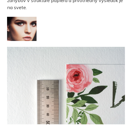
záhybov v štruktúre papiera a prvotriedny výsledok je
na svete.