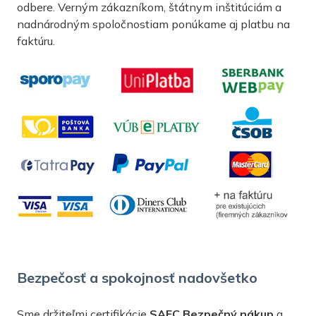
odbere. Verným zákazníkom, štátnym inštitúciám a
nadnárodným spoločnostiam ponúkame aj platbu na
faktúru.
Bezpečosť a spokojnosť nadovšetko
Sme držiteľmi certifikácie
SAEC Bezpečný nákup
a