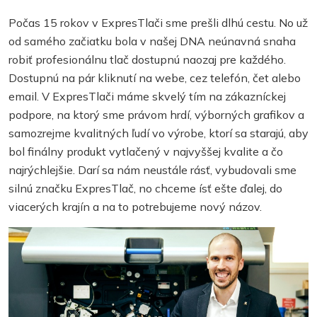
Počas 15 rokov v ExpresTlači sme prešli dlhú cestu. No už
od samého začiatku bola v našej DNA neúnavná snaha
robiť profesionálnu tlač dostupnú naozaj pre každého.
Dostupnú na pár kliknutí na webe, cez telefón, čet alebo
email. V ExpresTlači máme skvelý tím na zákazníckej
podpore, na ktorý sme právom hrdí, výborných grafikov a
samozrejme kvalitných ľudí vo výrobe, ktorí sa starajú, aby
bol finálny produkt vytlačený v najvyššej kvalite a čo
najrýchlejšie. Darí sa nám neustále rásť, vybudovali sme
silnú značku ExpresTlač, no chceme ísť ešte ďalej, do
viacerých krajín a na to potrebujeme nový názov.