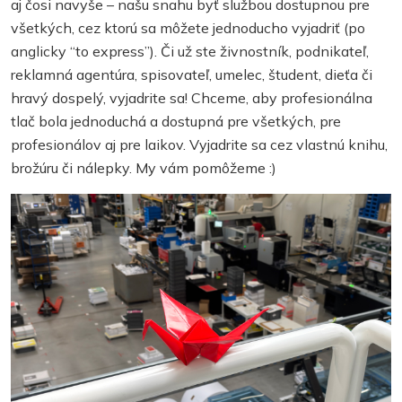
aj čosi navyše – našu snahu byť službou dostupnou pre
všetkých, cez ktorú sa môžete jednoducho vyjadriť (po
anglicky “to express”). Či už ste živnostník, podnikateľ,
reklamná agentúra, spisovateľ, umelec, študent, dieťa či
hravý dospelý, vyjadrite sa! Chceme, aby profesionálna
tlač bola jednoduchá a dostupná pre všetkých, pre
profesionálov aj pre laikov. Vyjadrite sa cez vlastnú knihu,
brožúru či nálepky. My vám pomôžeme :)