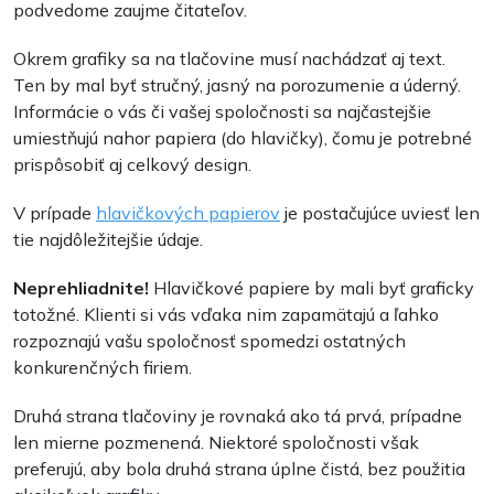
podvedome zaujme čitateľov.
Okrem grafiky sa na tlačovine musí nachádzať aj text.
Ten by mal byť stručný, jasný na porozumenie a úderný.
Informácie o vás či vašej spoločnosti sa najčastejšie
umiestňujú nahor papiera (do hlavičky), čomu je potrebné
prispôsobiť aj celkový design.
V prípade
hlavičkových papierov
je postačujúce uviesť len
tie najdôležitejšie údaje.
Neprehliadnite!
Hlavičkové papiere by mali byť graficky
totožné. Klienti si vás vďaka nim zapamätajú a ľahko
rozpoznajú vašu spoločnosť spomedzi ostatných
konkurenčných firiem.
Druhá strana tlačoviny je rovnaká ako tá prvá, prípadne
len mierne pozmenená. Niektoré spoločnosti však
preferujú, aby bola druhá strana úplne čistá, bez použitia