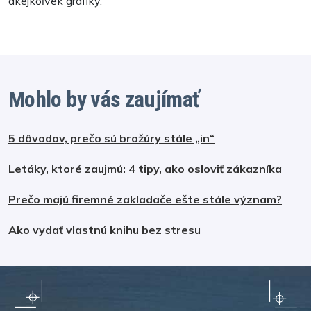
akejkoľvek grafiky.
Mohlo by vás zaujímať
5 dôvodov, prečo sú brožúry stále „in“
Letáky, ktoré zaujmú: 4 tipy, ako osloviť zákazníka
Prečo majú firemné zakladače ešte stále význam?
Ako vydať vlastnú knihu bez stresu