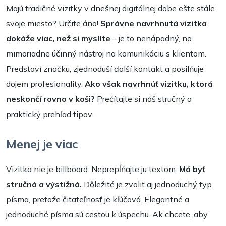
Majú tradičné vizitky v dnešnej digitálnej dobe ešte stále
svoje miesto? Určite áno!
Správne navrhnutá vizitka
dokáže viac, než si myslíte
– je to nenápadný, no
mimoriadne účinný nástroj na komunikáciu s klientom.
Predstaví značku, zjednoduší ďalší kontakt a posilňuje
dojem profesionality.
Ako však navrhnúť vizitku, ktorá
neskončí rovno v koši?
Prečítajte si náš stručný a
praktický prehľad tipov.
Menej je viac
Vizitka nie je billboard. Neprepĺňajte ju textom.
Má byť
stručná a výstižná.
Dôležité je zvoliť aj jednoduchý typ
písma, pretože čitateľnosť je kľúčová. Elegantné a
jednoduché písma sú cestou k úspechu. Ak chcete, aby