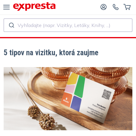
Vyhľadajte (napr. Vizitky, Letáky, Knihy, ...)
VŠETKY PRODUKTY
PRE VYDAVATEĽSTVÁ A AUTOROV
E VYDAVATEĽSTVÁ
Tlač
5 tipov na vizitku, ktorá zaujme
E SAMOVYDAVATEĽOV
Tlač a viazanie
AČ KNÍH
Nálepky a etikety
Kalendáre
Výroba pečiatok