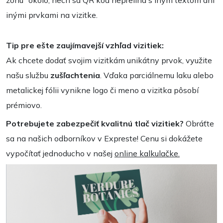
zónu” okolo, nech sa QR kód neprelína s iným textom ani
inými prvkami na vizitke.
Tip pre ešte zaujímavejší vzhľad vizitiek:
Ak chcete dodať svojim vizitkám unikátny prvok, využite
našu službu
zušľachtenia
. Vďaka parciálnemu laku alebo
metalickej fólii vynikne logo či meno a vizitka pôsobí
prémiovo.
Potrebujete zabezpečiť kvalitnú tlač vizitiek?
Obráťte
sa na našich odborníkov v Expreste! Cenu si dokážete
vypočítať jednoducho v našej
online kalkulačke.