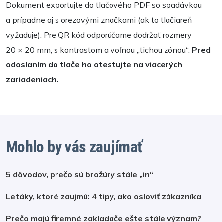
Dokument exportujte do tlačového PDF so spadávkou
a prípadne aj s orezovými značkami (ak to tlačiareň
vyžaduje). Pre QR kód odporúčame dodržať rozmery
20 × 20 mm, s kontrastom a voľnou „tichou zónou“.
Pred
odoslaním do tlače ho otestujte na viacerých
zariadeniach.
Mohlo by vás zaujímať
5 dôvodov, prečo sú brožúry stále „in“
Letáky, ktoré zaujmú: 4 tipy, ako osloviť zákazníka
Prečo majú firemné zakladače ešte stále význam?