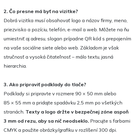
2. Čo presne má byť na vizitke?
Dobrá vizitka musí obsahovať logo a názov firmy, meno,
priezvisko a pozíciu, telefón, e-mail a web. Môžete na ňu
umiestniť aj adresu, slogan prípadne QR kód s prepojením
na vaše sociálne siete alebo web. Základom je však
stručnosť a vysoká čitateľnosť – málo textu, jasná
hierarchia.
3. Ako pripraviť podklady do tlače?
Podklady si pripravte v rozmere 90 × 50 mm alebo
85 × 55 mm a pridajte spadávku 2,5 mm po všetkých
stranách.
Texty a logo držte v bezpečnej zóne aspoň
3 mm od rezu, aby sa nič neodseklo.
Pracujte s farbami
CMYK a použite obrázky/grafiku v rozlíšení 300 dpi.