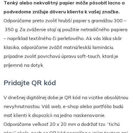
Tenký alebo nekvalitný papier môže pôsobiť lacno a
podvedome znižuje dôveru klienta k vašej značke.
Odporúčame preto zvoliť hrubší papier s gramážou 300 –
350 g. Za zváženie stojí aj použitie netradičného papiera
– napríklad textilného či perleťového. Ak vás láka skôr
klasika, odporúčame zvážiť matnú/lesklú lamináciu,
prípadne zvoliť povrchovú úpravu soft-touch, ktorá je
príjemná na dotyk.
Pridajte QR kód
V dnešnej digitálnej dobe je QR kód na vizitke absolútnou
nevyhnutnosťou. Váš web, e-shop alebo portfólio budú
mať klienti k dispozícii na jedno naskenovanie.
Odporúčame veľkosť 20 x 20 mm a dodržať tzv. “tichú