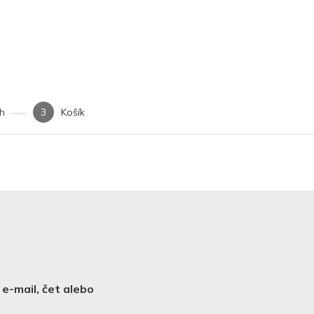
rh
Košík
e-mail, čet alebo