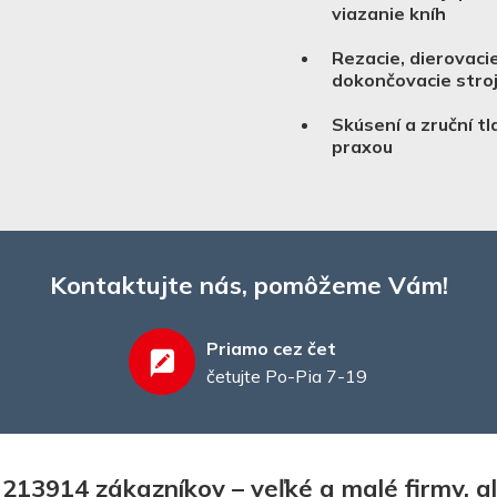
viazanie kníh
Rezacie, dierovacie
dokončovacie stro
Skúsení a zruční tl
praxou
Kontaktujte nás, pomôžeme Vám!
Priamo cez čet
četujte Po-Pia 7-19
13914 zákazníkov – veľké a malé firmy, ale