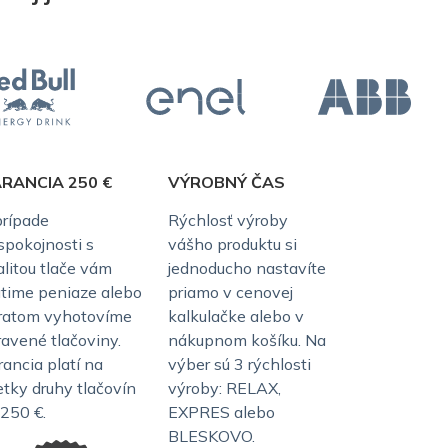
RANCIA 250 €
VÝROBNÝ ČAS
prípade
Rýchlosť výroby
spokojnosti s
vášho produktu si
alitou tlače vám
jednoducho nastavíte
átime peniaze alebo
priamo v cenovej
ratom vyhotovíme
kalkulačke alebo v
ravené tlačoviny.
nákupnom košíku. Na
rancia platí na
výber sú 3 rýchlosti
etky druhy tlačovín
výroby: RELAX,
 250 €.
EXPRES alebo
BLESKOVO.