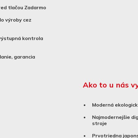
red tlačou Zadarmo
do výroby cez
 výstupná kontrola
danie, garancia
Ako to u nás v
Moderná ekologick
Najmodernejšie dig
stroje
Prvotriedna japons