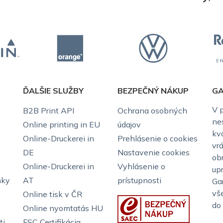
ĎALŠIE SLUŽBY
BEZPEČNÝ NÁKUP
GA
V 
B2B Print API
Ochrana osobných
ne
Online printing in EU
údajov
kv
Online-Druckerei in
Prehlásenie o cookies
vr
DE
Nastavenie cookies
ob
Online-Druckerei in
Vyhlásenie o
up
nky
AT
prístupnosti
Ga
vš
Online tisk v ČR
do
Online nyomtatás HU
ti
FSC Certifikácia