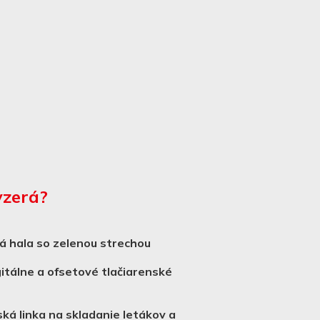
yzerá?
á hala so zelenou strechou
itálne a ofsetové tlačiarenské
ká linka na skladanie letákov a