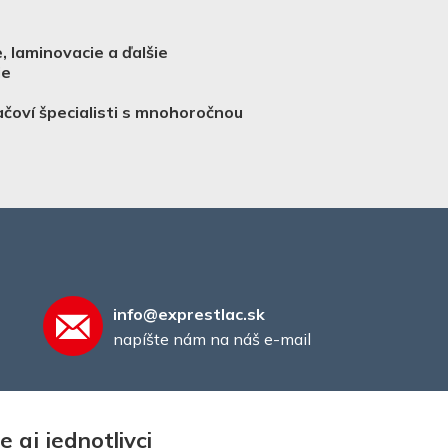
, laminovacie a ďalšie
je
ačoví špecialisti s mnohoročnou
info@exprestlac.sk
napíšte nám na náš e-mail
 aj jednotlivci