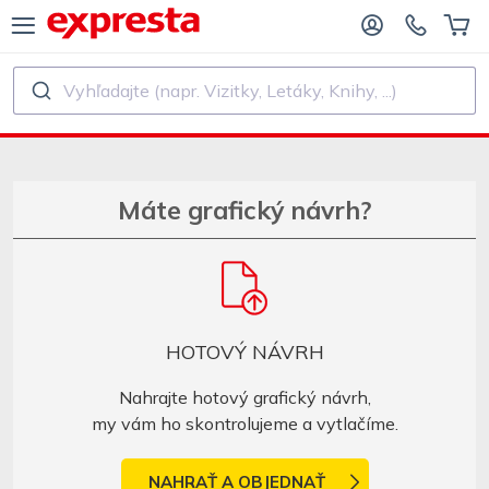
Vyhľadajte (napr. Vizitky, Letáky, Knihy, ...)
VŠETKY PRODUKTY
PRE VYDAVATEĽSTVÁ A AUTOROV
E VYDAVATEĽSTVÁ
Tlač
Máte grafický návrh?
E SAMOVYDAVATEĽOV
Tlač a viazanie
AČ KNÍH
Nálepky a etikety
HOTOVÝ NÁVRH
Kalendáre
Nahrajte hotový grafický návrh,
my vám ho skontrolujeme a vytlačíme.
Výroba pečiatok
NAHRAŤ A OBJEDNAŤ