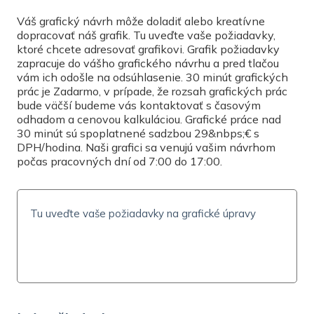
Vyberte
Váš grafický návrh môže doladiť alebo kreatívne
dopracovať náš grafik. Tu uveďte vaše požiadavky,
ktoré chcete adresovať grafikovi. Grafik požiadavky
TLAČ
zapracuje do vášho grafického návrhu a pred tlačou
vám ich odošle na odsúhlasenie. 30 minút grafických
Jednostranná tlač
prác je Zadarmo, v prípade, že rozsah grafických prác
bude väčší budeme vás kontaktovať s časovým
POČET KÓPIÍ
odhadom a cenovou kalkuláciou. Grafické práce nad
30 minút sú spoplatnené sadzbou 29&nbps;€ s
DPH/hodina. Naši grafici sa venujú vašim návrhom
počas pracovných dní od 7:00 do 17:00.
CENA S DPH
0
€
(
0
€/ks)
ČAS A CENA DORUČENIA
Možnosti doručenia