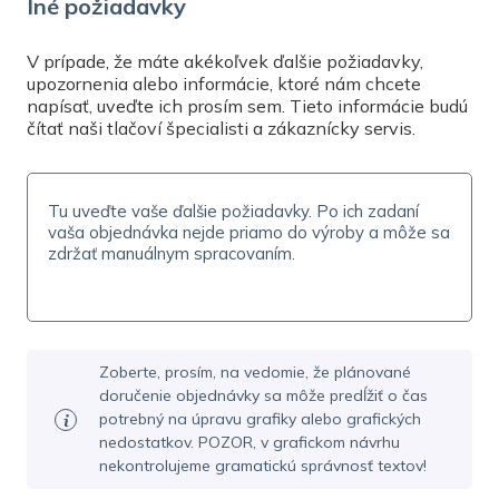
Potrebujete pomôcť? Kontaktujte nás na
Iné požiadavky
info@exprestlac.sk
, zavolajte
na
02 / 321 130 70
alebo napíšte priamo cez
V prípade, že máte akékoľvek ďalšie požiadavky,
online čet
, Po-Pia 7-19. Pomôžeme vám s vašou
upozornenia alebo informácie, ktoré nám chcete
napísať, uveďte ich prosím sem. Tieto informácie budú
objednávkou a odpovieme na všetky vaše
čítať naši tlačoví špecialisti a zákaznícky servis.
otázky.
Zoberte, prosím, na vedomie, že plánované
doručenie objednávky sa môže predĺžiť o čas
potrebný na úpravu grafiky alebo grafických
nedostatkov. POZOR, v grafickom návrhu
nekontrolujeme gramatickú správnosť textov!