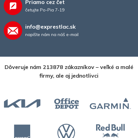
Priamo cez čet
četujte Po-Pia 7-19
info@exprestlac.sk
napíšte nám na náš e-mail
Dôveruje nám 213878 zákazníkov – veľké a malé
firmy, ale aj jednotlivci