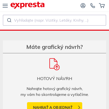
Vyhľadajte (napr. Vizitky, Letáky, Knihy, ...)
VŠETKY PRODUKTY
PRE VYDAVATEĽSTVÁ A AUTOROV
E VYDAVATEĽSTVÁ
Tlač
Máte grafický návrh?
E SAMOVYDAVATEĽOV
Tlač a viazanie
AČ KNÍH
Nálepky a etikety
HOTOVÝ NÁVRH
Kalendáre
Nahrajte hotový grafický návrh,
my vám ho skontrolujeme a vytlačíme.
Výroba pečiatok
NAHRAŤ A OBJEDNAŤ