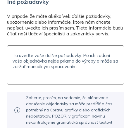
Iné požiadavky
Potrebujete pomôcť? Kontaktujte nás na
info@exprestlac.sk
, zavolajte
na
02 / 321 130 70
alebo napíšte priamo cez
V prípade, že máte akékoľvek ďalšie požiadavky,
upozornenia alebo informácie, ktoré nám chcete
online čet
, Po-Pia 7-19. Pomôžeme vám s vašou
napísať, uveďte ich prosím sem. Tieto informácie budú
objednávkou a odpovieme na všetky vaše
čítať naši tlačoví špecialisti a zákaznícky servis.
otázky.
Zoberte, prosím, na vedomie, že plánované
doručenie objednávky sa môže predĺžiť o čas
potrebný na úpravu grafiky alebo grafických
nedostatkov. POZOR, v grafickom návrhu
nekontrolujeme gramatickú správnosť textov!