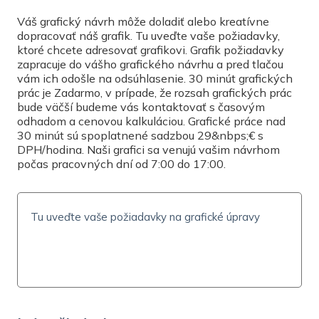
Vyberte
Váš grafický návrh môže doladiť alebo kreatívne
dopracovať náš grafik. Tu uveďte vaše požiadavky,
ktoré chcete adresovať grafikovi. Grafik požiadavky
TLAČ
zapracuje do vášho grafického návrhu a pred tlačou
vám ich odošle na odsúhlasenie. 30 minút grafických
Jednostranná tlač
prác je Zadarmo, v prípade, že rozsah grafických prác
bude väčší budeme vás kontaktovať s časovým
POČET KÓPIÍ
odhadom a cenovou kalkuláciou. Grafické práce nad
30 minút sú spoplatnené sadzbou 29&nbps;€ s
DPH/hodina. Naši grafici sa venujú vašim návrhom
počas pracovných dní od 7:00 do 17:00.
CENA S DPH
Pre zvolené parametre nevieme vypočítať cenu.
Resetovať parametre
ČAS A CENA DORUČENIA
Možnosti doručenia