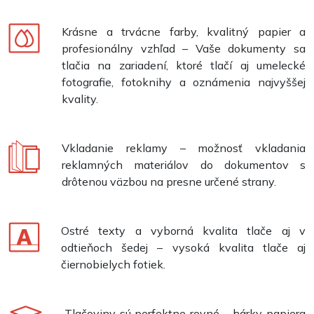
Krásne a trvácne farby, kvalitný papier a
profesionálny vzhľad – Vaše dokumenty sa
tlačia na zariadení, ktoré tlačí aj umelecké
fotografie, fotoknihy a oznámenia najvyššej
kvality.
Vkladanie reklamy – možnosť vkladania
reklamných materiálov do dokumentov s
drôtenou väzbou na presne určené strany.
Ostré texty a vyborná kvalita tlače aj v
odtieňoch šedej – vysoká kvalita tlače aj
čiernobielych fotiek.
Tlačoviny sú perfektne rovné – hárky papiera