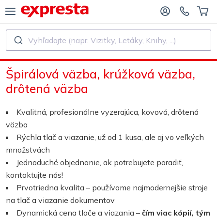
Vyhľadajte (napr. Vizitky, Letáky, Knihy, ...)
VŠETKY PRODUKTY
PRE VYDAVATEĽSTVÁ A AUTOROV
Špirálová väzba, krúžková väzba,
E VYDAVATEĽSTVÁ
Tlač
drôtená väzba
E SAMOVYDAVATEĽOV
Tlač a viazanie
Kvalitná, profesionálne vyzerajúca, kovová, drôtená
väzba
AČ KNÍH
Nálepky a etikety
Rýchla tlač a viazanie, už od 1 kusa, ale aj vo veľkých
množstvách
Jednoduché objednanie, ak potrebujete poradiť,
Kalendáre
kontaktujte nás!
Prvotriedna kvalita – používame najmodernejšie stroje
Výroba pečiatok
na tlač a viazanie dokumentov
Dynamická cena tlače a viazania –
čím viac kópií, tým