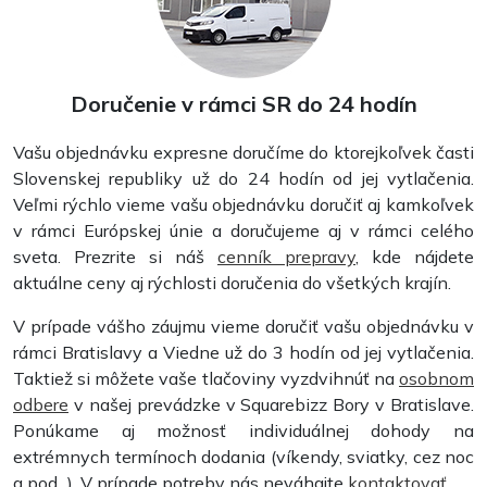
Spinková väzba
Doručenie v rámci SR do 24 hodín
Vašu objednávku expresne doručíme do ktorejkoľvek časti
Slovenskej republiky už do 24 hodín od jej vytlačenia.
Veľmi rýchlo vieme vašu objednávku doručiť aj kamkoľvek
v rámci Európskej únie a doručujeme aj v rámci celého
sveta. Prezrite si náš
cenník prepravy
, kde nájdete
aktuálne ceny aj rýchlosti doručenia do všetkých krajín.
V prípade vášho záujmu vieme doručiť vašu objednávku v
rámci Bratislavy a Viedne už do 3 hodín od jej vytlačenia.
Hrebeňová väzba plastová
Taktiež si môžete vaše tlačoviny vyzdvihnúť na
osobnom
odbere
v našej prevádzke v Squarebizz Bory v Bratislave.
Ponúkame aj možnosť individuálnej dohody na
extrémnych termínoch dodania (víkendy, sviatky, cez noc
a pod...). V prípade potreby nás neváhajte
kontaktovať
.