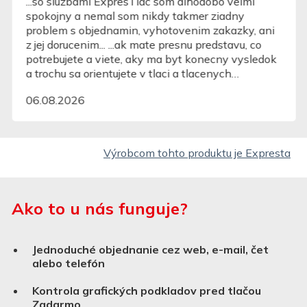
...so sluzbami ExpresTlac som dlhodobo velmi
spokojny a nemal som nikdy takmer ziadny
problem s objednamin, vyhotovenim zakazky, ani
z jej dorucenim... ...ak mate presnu predstavu, co
potrebujete a viete, aky ma byt konecny vysledok
a trochu sa orientujete v tlaci a tlacenych
vyrobkoch, nebudete mat ziadny zasadny problem
06.08.2026
pre zadanie svojich poziadaviek...
Výrobcom tohto produktu je Expresta
Ako to u nás funguje?
Jednoduché objednanie cez web, e-mail, čet
alebo telefón
Kontrola grafických podkladov pred tlačou
Zadarmo